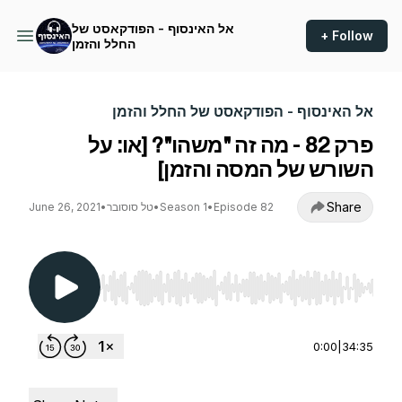
אל האינסוף - הפודקאסט של
+ Follow
החלל והזמן
אל האינסוף - הפודקאסט של החלל והזמן
פרק 82 - מה זה "משהו"? [או: על
השורש של המסה והזמן]
Share
Episode 82
•
Season 1
•
טל סוסובר
•
June 26, 2021
Use Left/Right to seek, Home/End to jump to st
0:00
|
34:35